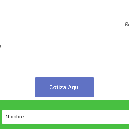
R
o
Cotiza Aqui