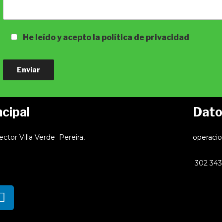
He leído y acepto la política de privacidad
ncipal
Dato
ector Villa Verde Pereira,
operaci
302 343